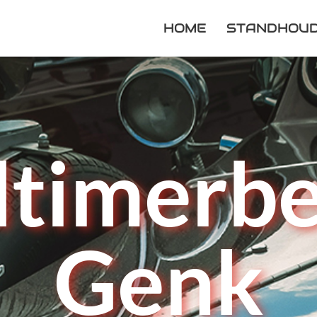
HOME
STANDHOU
dtimerbe
Genk