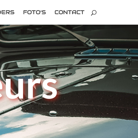
DERS
FOTO’S
CONTACT
urs