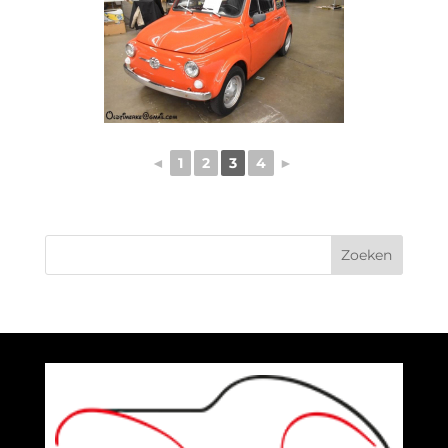
◄
1
2
3
4
►
Zoeken