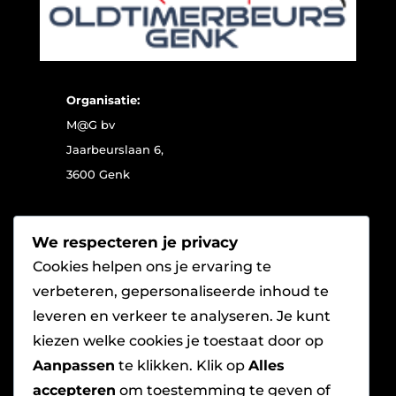
Organisatie:
M@G bv
Jaarbeurslaan 6,
3600 Genk
Contact:
We respecteren je privacy
Beau Pavic
Cookies helpen ons je ervaring te
T: +32 (0)89 32 99 32
verbeteren, gepersonaliseerde inhoud te
E:
info@limburghal.be
leveren en verkeer te analyseren. Je kunt
kiezen welke cookies je toestaat door op
Planning standplaatsen:
Aanpassen
te klikken. Klik op
Alles
Albert Lenaerts
accepteren
om toestemming te geven of